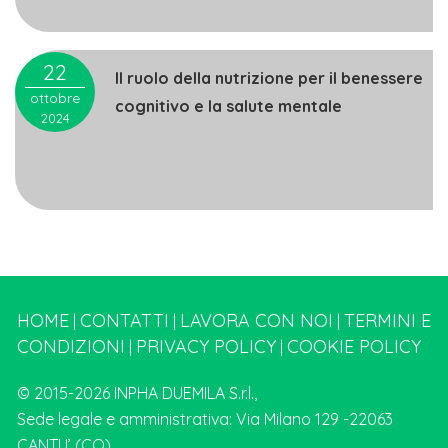
22
Il ruolo della nutrizione per il benessere
ottobre
cognitivo e la salute mentale
2024
HOME
CONTATTI
LAVORA CON NOI
TERMINI E
|
|
|
CONDIZIONI
PRIVACY POLICY
COOKIE POLICY
|
|
© 2015-2026 INPHA DUEMILA S.r.l.,
Sede legale e amministrativa: Via Milano 129 -22063
CANTU’ (CO)