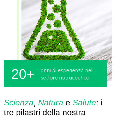
20+
anni di esperienza nel
settore nutraceutico
Scienza
,
Natura
e
Salute
: i
tre pilastri della nostra