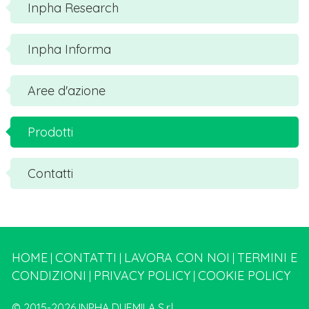
Inpha Research
Inpha Informa
Aree d'azione
Prodotti
Contatti
HOME
CONTATTI
LAVORA CON NOI
TERMINI E
|
|
|
CONDIZIONI
PRIVACY POLICY
COOKIE POLICY
|
|
© 2015-2026 INPHA DUEMILA S.r.l.,