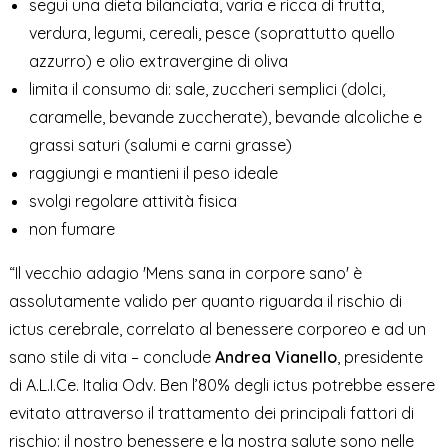
segui una dieta bilanciata, varia e ricca di frutta,
verdura, legumi, cereali, pesce (soprattutto quello
azzurro) e olio extravergine di oliva
limita il consumo di: sale, zuccheri semplici (dolci,
caramelle, bevande zuccherate), bevande alcoliche e
grassi saturi (salumi e carni grasse)
raggiungi e mantieni il peso ideale
svolgi regolare attività fisica
non fumare
“Il vecchio adagio 'Mens sana in corpore sano' è
assolutamente valido per quanto riguarda il rischio di
ictus cerebrale, correlato al benessere corporeo e ad un
sano stile di vita – conclude
Andrea Vianello
, presidente
di A.L.I.Ce. Italia Odv. Ben l’80% degli ictus potrebbe essere
evitato attraverso il trattamento dei principali fattori di
rischio: il nostro benessere e la nostra salute sono nelle