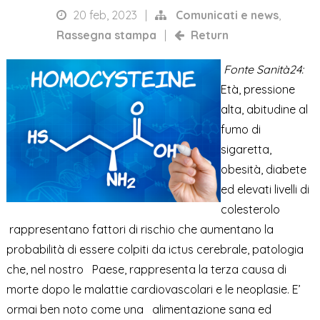
20 feb, 2023
|
Comunicati e news
,
Rassegna stampa
|
Return
Fonte Sanità24:
Età, pressione
alta, abitudine al
fumo di
sigaretta,
obesità, diabete
ed elevati livelli di
colesterolo
rappresentano fattori di rischio che aumentano la
probabilità di essere colpiti da ictus cerebrale, patologia
che, nel nostro Paese, rappresenta la terza causa di
morte dopo le malattie cardiovascolari e le neoplasie. E’
ormai ben noto come una alimentazione sana ed