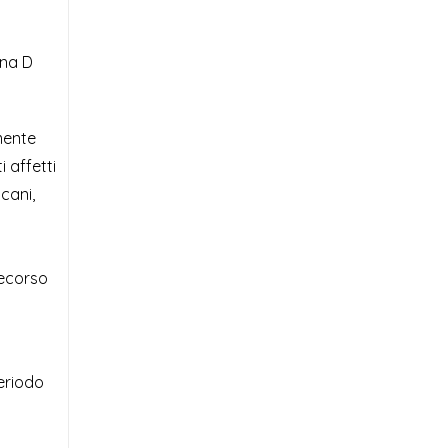
ina D
mente
 affetti
cani,
n
decorso
periodo