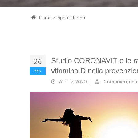
Home
/
Inpha Informa
Studio CORONAVIT e le rac
26
vitamina D nella prevenzio
nov
26 nov, 2020
|
Comunicati e 