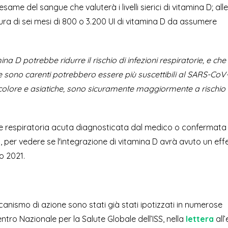
ame del sangue che valuterà i livelli sierici di vitamina D; alle
tura di sei mesi di 800 o 3.200 UI di vitamina D da assumere
na D potrebbe ridurre il rischio di infezioni respiratorie, e che
 sono carenti potrebbero essere più suscettibili al SARS-CoV-
 colore e asiatiche, sono sicuramente maggiormente a rischio 
zione respiratoria acuta diagnosticata dal medico o confermata 
, per vedere se l'integrazione di vitamina D avrà avuto un effe
no 2021.
canismo di azione sono stati già stati ipotizzati in numerose
ntro Nazionale per la Salute Globale dell’ISS, nella
lettera
all’