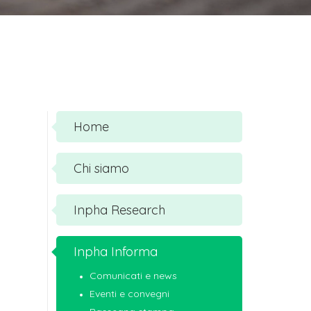
Home
Chi siamo
Inpha Research
Inpha Informa
Comunicati e news
Eventi e convegni