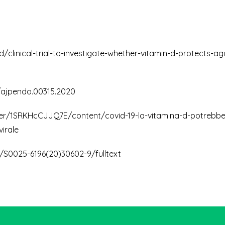
inical-trial-to-investigate-whether-vitamin-d-protects-ag
52/ajpendo.00315.2020
sher/1SRKHcCJJQ7E/content/covid-19-la-vitamina-d-potrebbe
virale
/S0025-6196(20)30602-9/fulltext