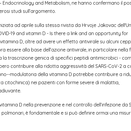
 – Endocrinology and Metabolism, ne hanno confermano il pos
osi studi sull’argomento.
niziata ad aprile sulla stessa rivista da Hrvoje Jakovac dell'Un
COVID-19 and vitamin D - Is there a link and an opportunity for
itamina D, oltre ad avere un effetto antivirale su alcuni ceppi
mbra essere alla base dell’azione antivirale, in particolare nella 
ola la trascrizione genica di specifici peptidi antimicrobici - co
bero contribuire alla ridotta aggressività del SARS-CoV-2 a c
uno--modulatoria della vitamina D potrebbe contribuire a ridur
 citochinica) nei pazienti con forme severe di malattia,
 adiuvante.
 vitamina D nella prevenzione e nel controllo dell’infezione da
 polmonari, è fondamentale e si può definire ormai una misur