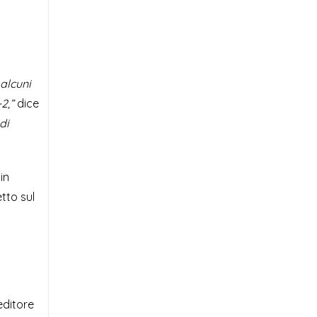
 alcuni
2,”
dice
di
in
tto sul
editore