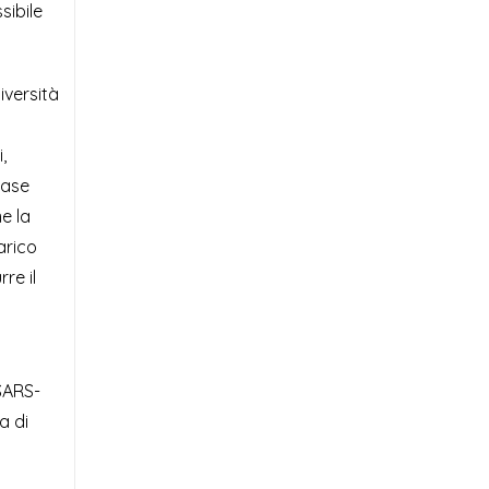
sibile
iversità
,
fase
me la
arico
re il
 SARS-
a di