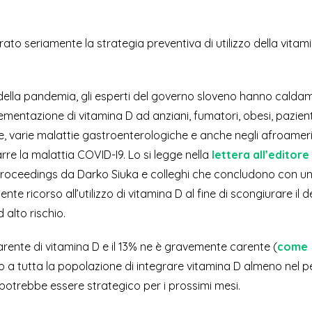
to seriamente la strategia preventiva di utilizzo della vitam
della pandemia, gli esperti del governo sloveno hanno calda
lementazione di vitamina D ad anziani, fumatori, obesi, pazienti
, varie malattie gastroenterologiche e anche negli afroameri
rarre la malattia COVID-I9. Lo si legge nella
lettera all’editore
c Proceedings da Darko Siuka e colleghi che concludono con u
nte ricorso all’utilizzo di vitamina D al fine di scongiurare il 
 alto rischio.
arente di vitamina D e il 13% ne è gravemente carente (
come
glio a tutta la popolazione di integrare vitamina D almeno nel 
e, potrebbe essere strategico per i prossimi mesi.