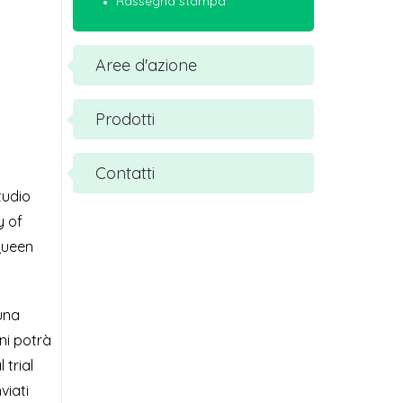
Rassegna stampa
Aree d'azione
Prodotti
Contatti
tudio
y of
Queen
una
ni potrà
 trial
viati