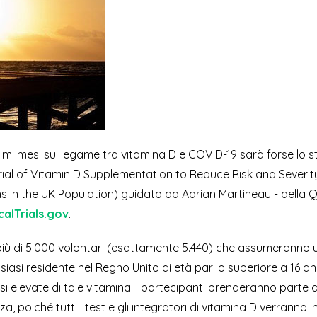
ultimi mesi sul legame tra vitamina D e COVID-19 sarà forse lo s
al of Vitamin D Supplementation to Reduce Risk and Severit
s in the UK Population) guidato da Adrian Martineau - della 
icalTrials.gov
.
o più di 5.000 volontari (esattamente 5.440) che assumeranno 
iasi residente nel Regno Unito di età pari o superiore a 16 an
elevate di tale vitamina. I partecipanti prenderanno parte al
a, poiché tutti i test e gli integratori di vitamina D verranno in